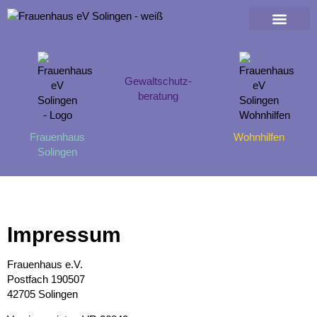
Über uns
Helfen & Spenden
Gewaltschutz-
beratung
Frauenhaus
Wohnhilfen
Solingen
Impressum
Frauenhaus e.V.
Postfach 190507
42705 Solingen